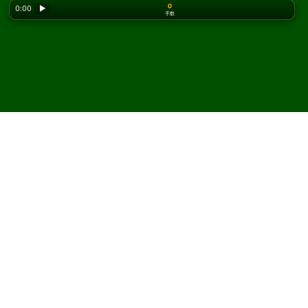
0
0:00
▶
手数
Looking for the classic version? Play
online solitaire
for free
on our homepage.
Triple Triangle ソリティア
をオンラインで無料プレイ
Solitaired では、Triple Triangle ソリティアを何度でもプ
レイできます。