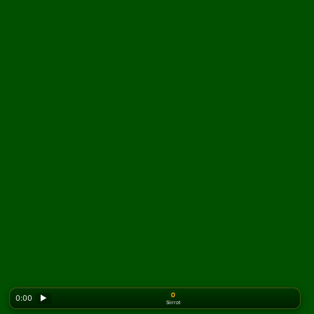
0
0:00
▶
Siirrot