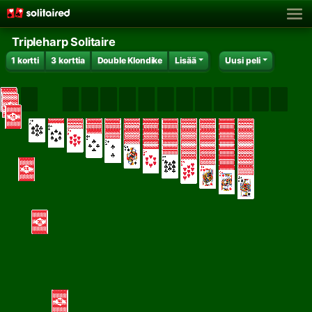
Tripleharp Solitaire
1 kortti
3 korttia
Double Klondike
Lisää
Uusi peli