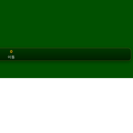
0
이동
or the classic version? Play
online solitaire for free
on our h
어를 온라인에서 무료로 플레이하
을 무제한으로 즐길 수 있습니다.