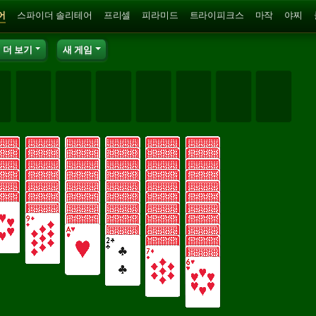
어
스파이더 솔리테어
프리셀
피라미드
트라이피크스
마작
야찌
더 보기
새 게임