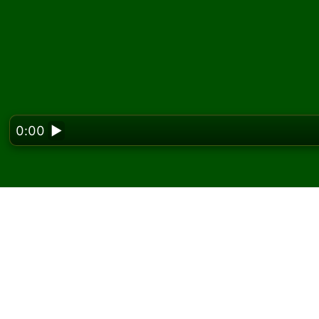
0:00
▶
Looking f
Tripleharp 솔리테
세요
Solitaired에서 Tripleharp 솔리테어 게임