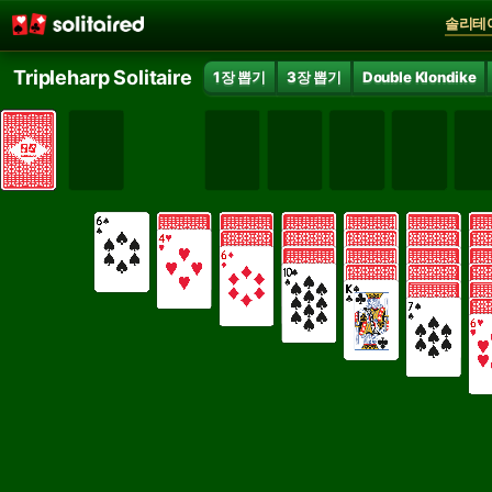
솔리테
Tripleharp Solitaire
1장 뽑기
3장 뽑기
Double Klondike