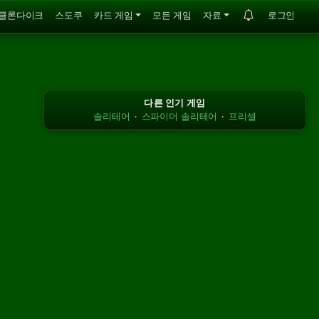
클론다이크
스도쿠
카드 게임
모든 게임
자료
로그인
다른 인기 게임
솔리테어
·
스파이더 솔리테어
·
프리셀