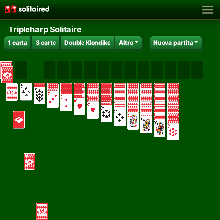
Tripleharp Solitaire
1 carta
3 carte
Double Klondike
Altro
Nuova partita