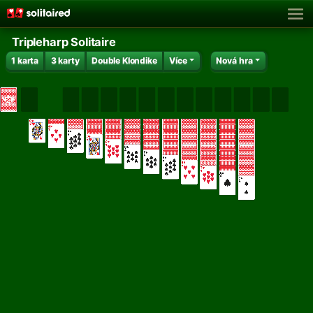
Tripleharp Solitaire
1 karta
3 karty
Double Klondike
Více
Nová hra