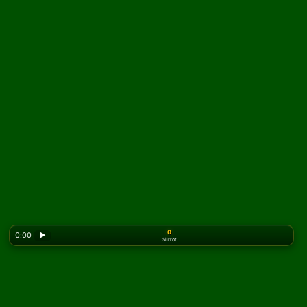
0
0:00
▶
Siirrot