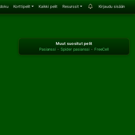
doku
Korttipelit
Kaikki pelit
Resurssit
Kirjaudu sisään
Muut suositut pelit
Pasianssi
·
Spider pasianssi
·
FreeCell