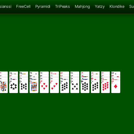
sianssi
FreeCell
Pyramidi
TriPeaks
Mahjong
Yatzy
Klondike
Su