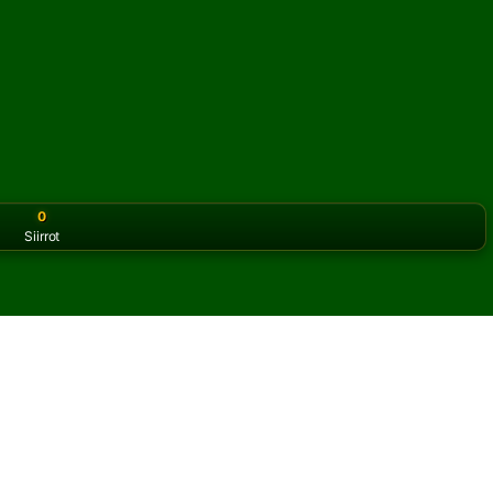
0
Siirrot
or the classic version? Play
online solitaire for free
on our h
ssia verkossa ja