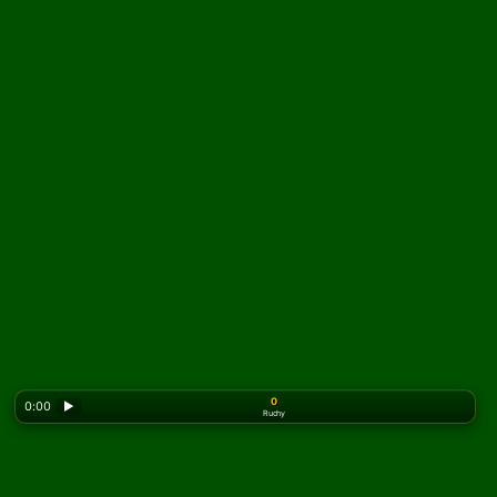
0
0:00
▶
Ruchy