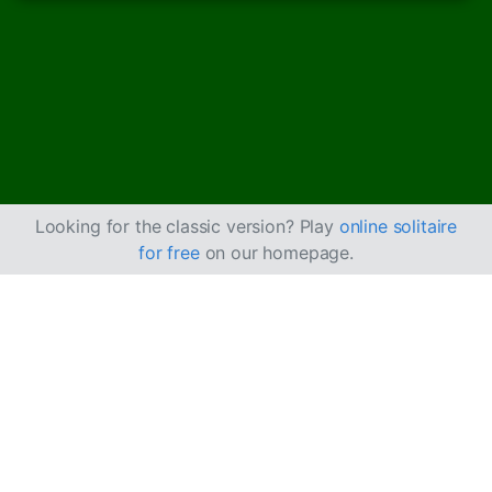
Looking for the classic version? Play
online solitaire
for free
on our homepage.
Limited Solitaire Nasıl
Oynanır
Limited Solitaire,
Forty Thieves
oyununa benzer; ancak
Sütunlar 12 sütundan oluşur ve her sütunda 3 kart