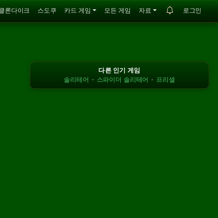
클론다이크
스도쿠
카드 게임
모든 게임
자료
로그인
다른 인기 게임
솔리테어
·
스파이더 솔리테어
·
프리셀