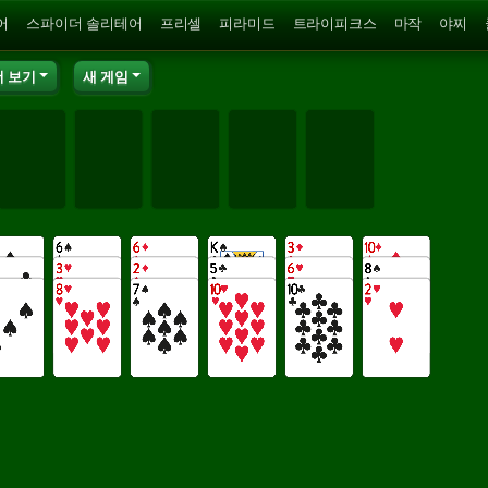
어
스파이더 솔리테어
프리셀
피라미드
트라이피크스
마작
야찌
더 보기
새 게임