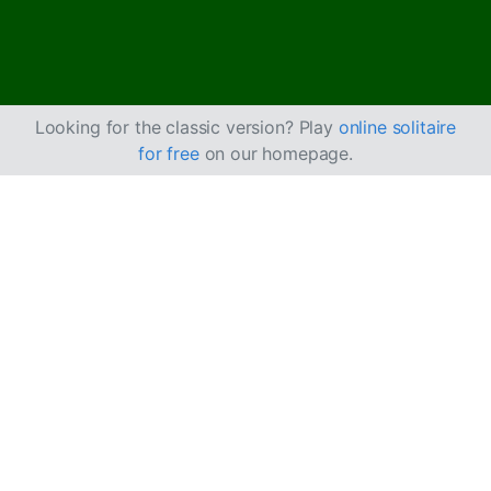
Looking for the classic version? Play
online solitaire
for free
on our homepage.
リミテッド・ソリティ
アの遊び方
リミテッド・ソリティアは
フォーティ・シーブス
に似てい
ますが、タブローが12列で各列3枚（合計36枚）で構成さ
れる点が異なります。フォーティ・シーブスではタブロー
は10列で各列4枚です。タブローでの動きが制限されてい
ることから「リミテッド」と呼ばれています。