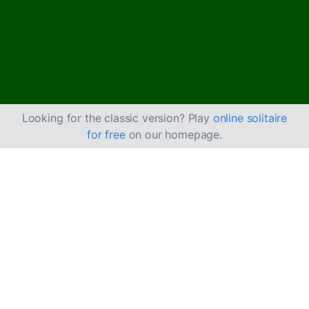
Looking for the classic version? Play
online solitaire
for free
on our homepage.
Mısır Hırsızları
Solitaire Nasıl
Oynanır
Mısır Hırsızları Solitaire’in amacı, Sütunlar’ı temizleyerek