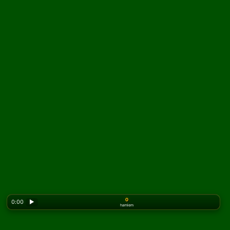
0
0:00
▶
hamlem