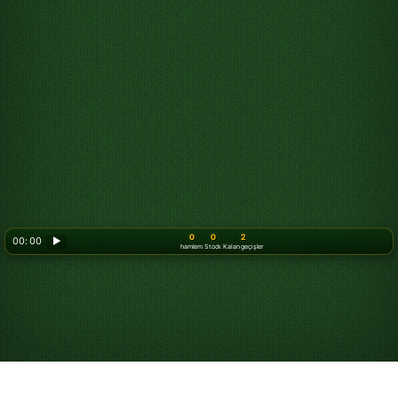
0
0
2
00: 00
▶
hamlem
Stock
Kalan geçişler
Looking for something new? Try out
Spider Solitaire
!