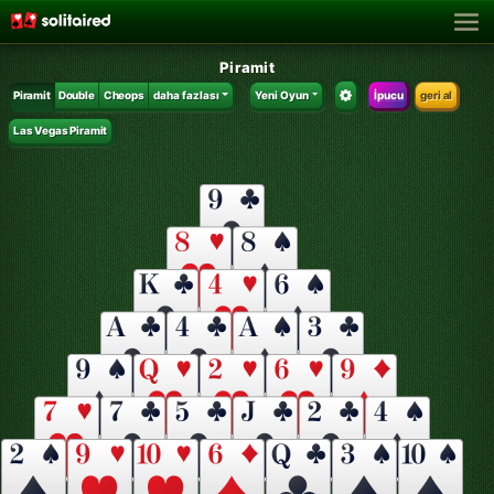
Piramit
Piramit
Double
Cheops
daha fazlası
Yeni Oyun
İpucu
geri al
Las Vegas Piramit