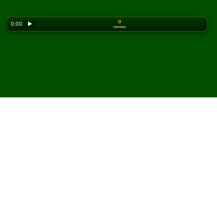
0
0:00
▶
hamlem
Looking for the classic version? Play
online solitaire
for free
on our homepage.
Dark Pyramid Solitaire
oyununu çevrimiçi ve
ücretsiz oyna