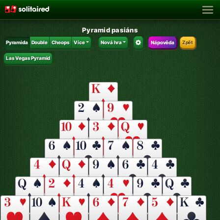
Pyramid pasiáns
Pyramida
Double
Cheops
Více
Nová hra
Nápověda
Zpět
Las Vegas Pyramid