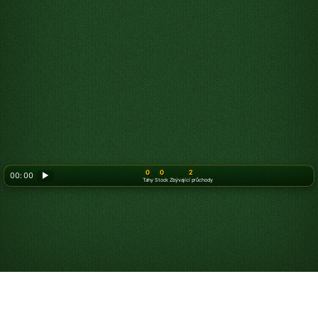
0
0
2
00: 00
▶
Tahy
Stock
Zbývající průchody
Looking for something new? Try out
Spider Solitaire
!