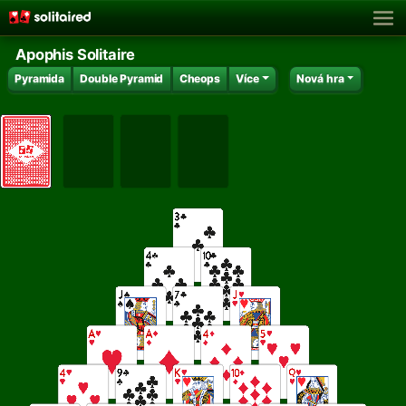
Apophis Solitaire
Pyramida
Double Pyramid
Cheops
Více
Nová hra