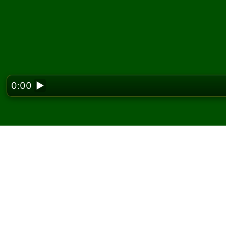
0:00
▶
Looking f
Apophis सॉलिटेयर ऑनलाइन औ
Solitaired पर, आप Apophis सॉलिटेयर के असीमित गेम
एक और गेम और नए पत्ते बांटने के लिए नया गेम बटन का उप