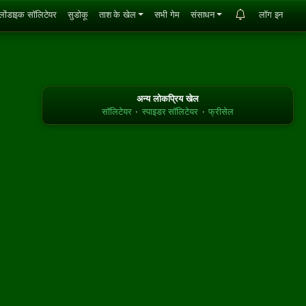
्लोंडाइक सॉलिटेयर
सुडोकू
ताश के खेल
सभी गेम
संसाधन
लॉग इन
अन्य लोकप्रिय खेल
सॉलिटेयर
·
स्पाइडर सॉलिटेयर
·
फ्रीसेल