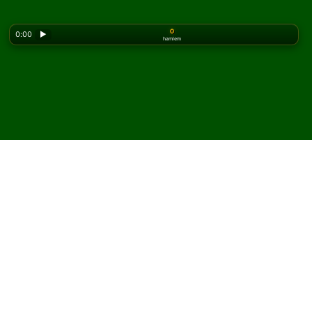
0
0:00
▶
hamlem
Looking for the classic version? Play
online solitaire
for free
on our homepage.
Famous Fifty Solitaire
oyununu çevrimiçi ve
ücretsiz oyna