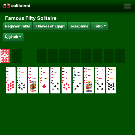
Famous Fifty Solitaire
Negyven rabló
Thieves of Egypt
Josephine
Több
Új játék