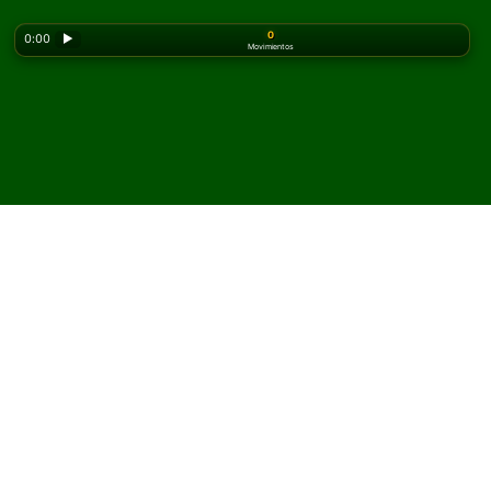
0
0:00
▶
Movimientos
Looking for the classic version? Play
online solitaire
for free
on our homepage.
Juega Famous Fifty
Solitario en línea y gratis
En Solitaired, puedes jugar partidas ilimitadas de
Famous Fifty Solitario.