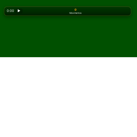
0
0:00
▶
Movimentos
Looking for the classic version? Play
online solitaire
for free
on our homepage.
Jogue Famous Fifty
Paciência online e grátis
No Solitaired, você pode jogar partidas ilimitadas de
Famous Fifty Paciência.