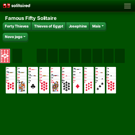
Famous Fifty Solitaire
Forty Thieves
Thieves of Egypt
Josephine
Mais
Novo jogo