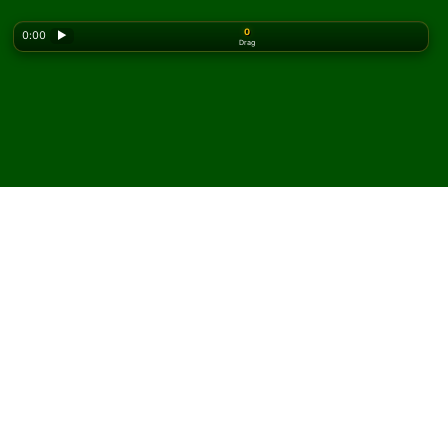
0
0:00
▶
Drag
Looking for the classic version? Play
online solitaire
for free
on our homepage.
Spela Famous Fifty patiens
online och gratis
På Solitaired kan du spela obegränsat med Famous
Fifty patiens.