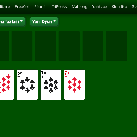
itaire
FreeCell
Piramit
TriPeaks
Mahjong
Yahtzee
Klondike
Su
ha fazlası
Yeni Oyun