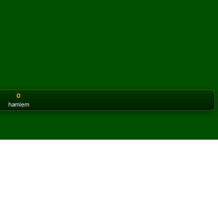
0
hamlem
or the classic version? Play
online solitaire for free
on our h
u çevrimiçi ve ücretsiz