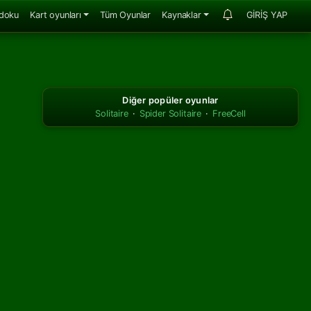
doku
Kart oyunları
Tüm Oyunlar
Kaynaklar
GİRİŞ YAP
Diğer popüler oyunlar
Solitaire
·
Spider Solitaire
·
FreeCell