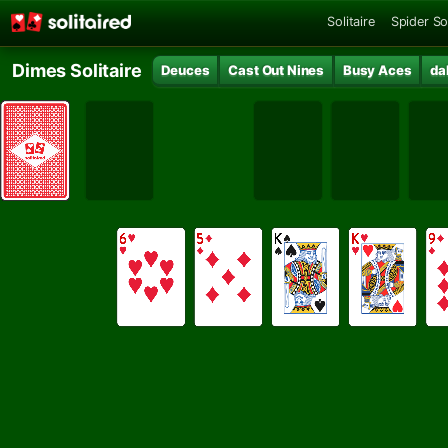
Solitaire
Spider Sol
Dimes Solitaire
Deuces
Cast Out Nines
Busy Aces
da