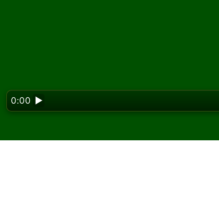
0:00
▶
Looking f
Dimes Solitaire oyunun
oyna