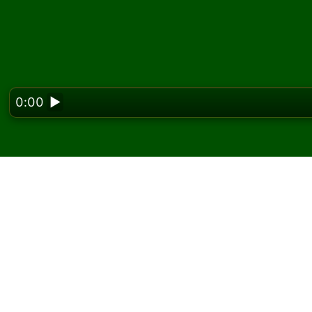
0:00
▶
Looking f
Játssz Dimes pasziáns
A Solitaired oldalán korlátlan számú Dimes p
Az új játék gombbal ossz új játékot és új lap
Ha nem tudod, hogyan kell játszani, kattint