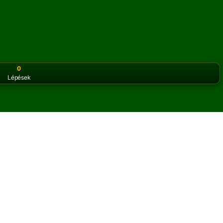
0
Lépések
or the classic version? Play
online solitaire for free
on our h
zt online és ingyen
asziánsz játékot játszhatsz.
okat.
s a szabályok gombra a játék megtanulásához.