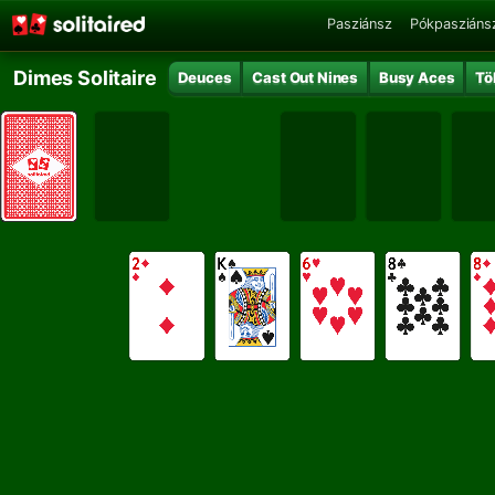
Pasziánsz
Pókpasziáns
Dimes Solitaire
Deuces
Cast Out Nines
Busy Aces
Tö