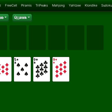
z
FreeCell
Piramis
TriPeaks
Mahjong
Yahtzee
Klondike
Sudok
bb
Új játék