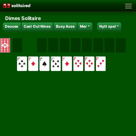
Dimes Solitaire
Deuces
Cast Out Nines
Busy Aces
Mer
Nytt spel