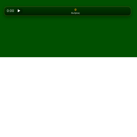
0
0:00
▶
Κινήσεις
Looking for the classic version? Play
online solitaire
for free
on our homepage.
Παίξτε Dimes Πασιέντζα
online και δωρεάν
Στο Solitaired, μπορείτε να παίξετε απεριόριστες
παρτίδες Dimes Πασιέντζα.