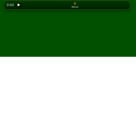
0
0:00
▶
Mosse
Looking for the classic version? Play
online solitaire
for free
on our homepage.
Gioca a Dimes Solitario
online e gratis
Su Solitaired puoi giocare partite illimitate di Dimes
Solitario.