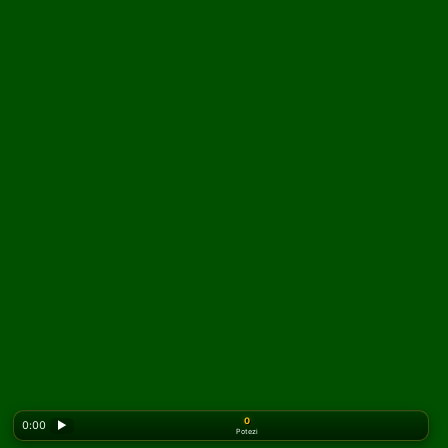
0
0:00
▶
Potezi