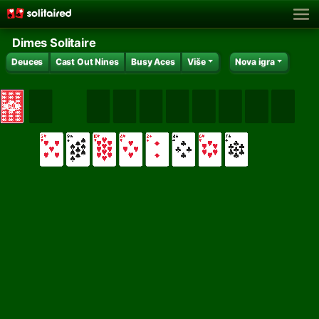
Dimes Solitaire
Deuces
Cast Out Nines
Busy Aces
Više
Nova igra