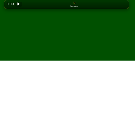
0
0:00
▶
hamlem
Looking for the classic version? Play
online solitaire
for free
on our homepage.
Yukon Cells Solitaire
oyununu çevrimiçi ve
ücretsiz oyna
Solitaired'de sınırsız Yukon Cells Solitaire oyunu