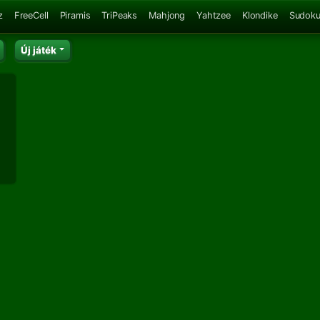
z
FreeCell
Piramis
TriPeaks
Mahjong
Yahtzee
Klondike
Sudok
Új játék