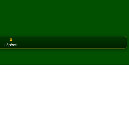
0
Lépések
or the classic version? Play
online solitaire for free
on our h
sziánszt online és ingyen
ells pasziánsz játékot játszhatsz.
okat.
s a szabályok gombra a játék megtanulásához.