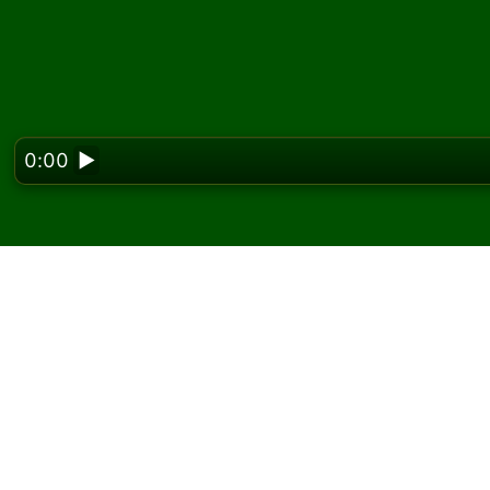
0:00
▶
Looking f
Játssz Yukon Cells pa
A Solitaired oldalán korlátlan számú Yukon C
Az új játék gombbal ossz új játékot és új lap
Ha nem tudod, hogyan kell játszani, kattint