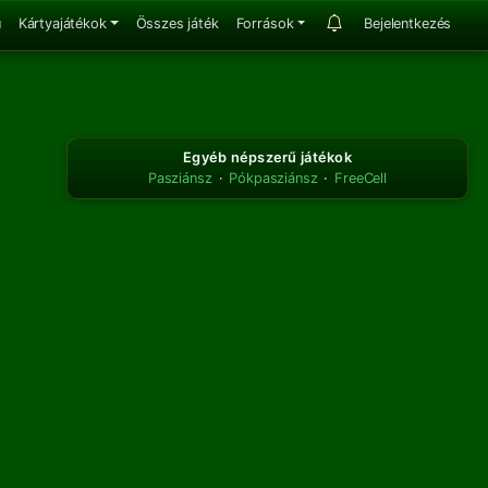
u
Kártyajátékok
Összes játék
Források
Bejelentkezés
Egyéb népszerű játékok
Pasziánsz
·
Pókpasziánsz
·
FreeCell