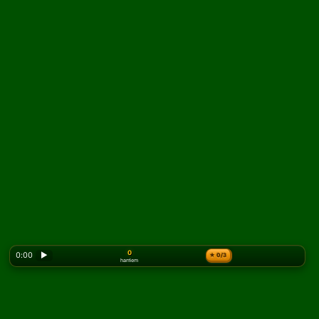
0
0:00
▶
★
0/3
hamlem