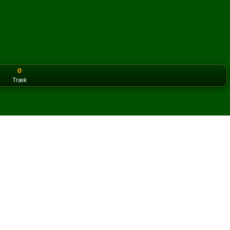
0
Træk
or the classic version? Play
online solitaire for free
on our h
online og gratis
Thirty Six kabale.
og nye kort.
u klikke på knappen regler for at lære spillet.