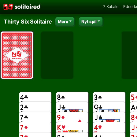
7 Kabale
Edderk
Thirty Six Solitaire
Mere
Nyt spil