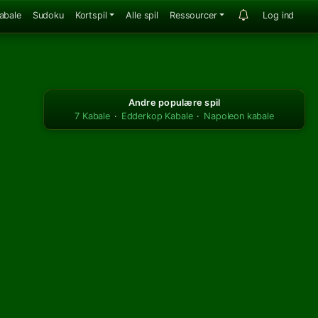
abale
Sudoku
Kortspil
Alle spil
Ressourcer
Log ind
Andre populære spil
7 Kabale
·
Edderkop Kabale
·
Napoleon kabale