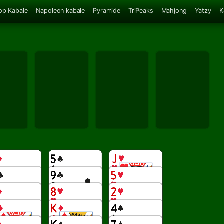
op Kabale
Napoleon kabale
Pyramide
TriPeaks
Mahjong
Yatzy
K