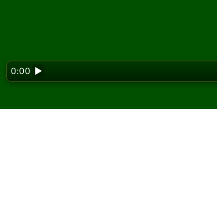
0:00
▶
Looking f
Spil Thirty Six kabale 
På Solitaired kan du spille ubegrænsede spil 
Brug knappen nyt spil til at give et nyt spil 
Hvis du ikke ved, hvordan man spiller, skal d