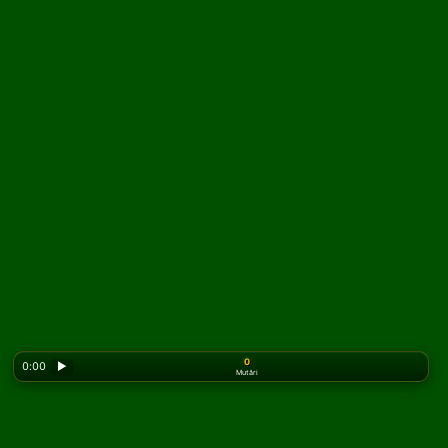
0
0:00
▶
Mutări