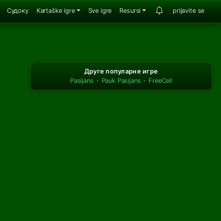
Судоку
Kartaške igre
Sve igre
Resursi
prijavite se
Друге популарне игре
Pasijans
·
Pauk Pasijans
·
FreeCell