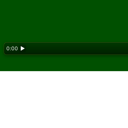
0:00
▶
Looking f
Igrajte Thirty Six pasi
Na Solitaired-u možete igrati neograničen bro
Koristite dugme za novu igru da podelite još 