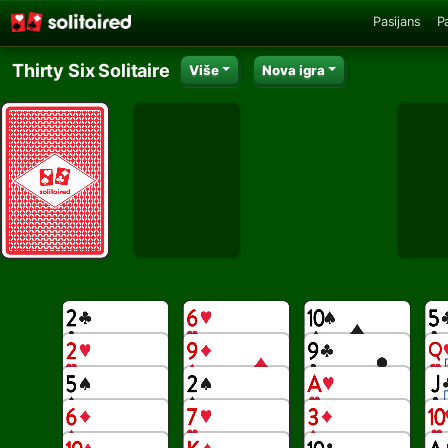
Pasijans
P
Thirty Six Solitaire
Više
Nova igra