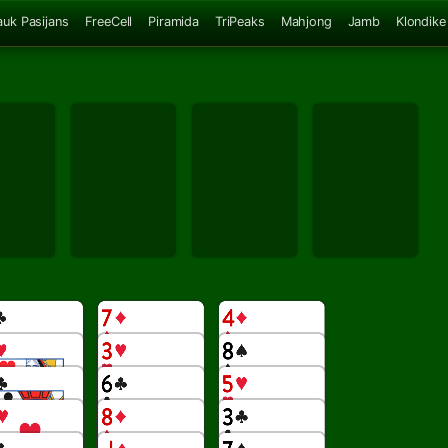
auk Pasijans
FreeCell
Piramida
TriPeaks
Mahjong
Jamb
Klondike