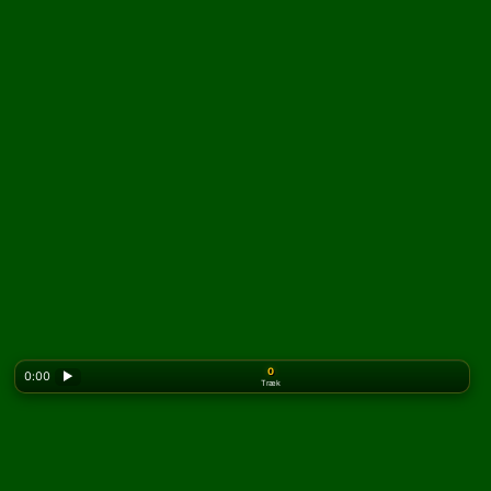
0
0:00
▶
Træk