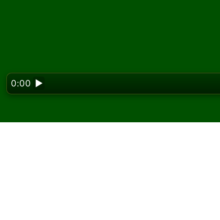
0:00
▶
Looking f
Juega Taking Silk Solit
En Solitaired, puedes jugar partidas ilimitada
Usa el botón de nueva partida para repartir 