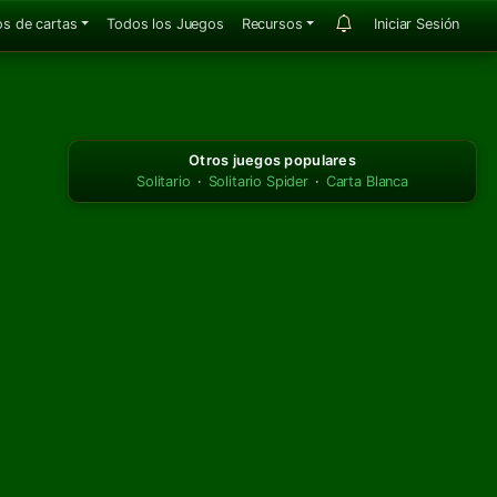
s de cartas
Todos los Juegos
Recursos
Iniciar Sesión
Otros juegos populares
Solitario
·
Solitario Spider
·
Carta Blanca