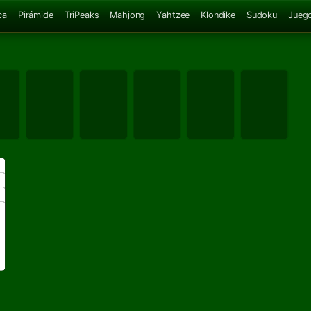
ca
Pirámide
TriPeaks
Mahjong
Yahtzee
Klondike
Sudoku
Juego