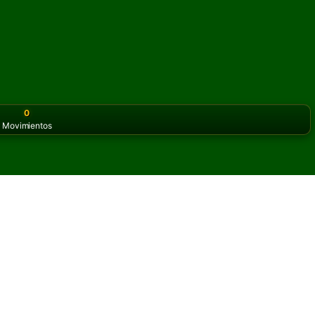
0
Movimientos
or the classic version? Play
online solitaire for free
on our h
ario en línea y gratis
s de Taking Silk Solitario.
otra partida y nuevas cartas.