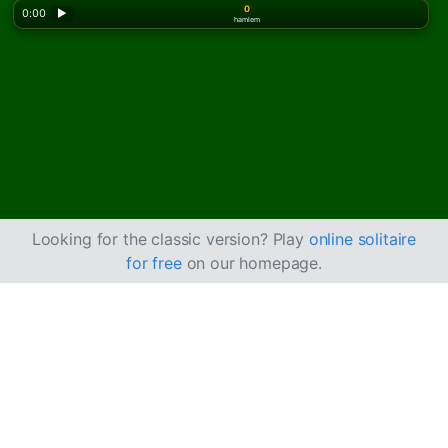
0
0:00
▶
hamlem
Looking for the classic version? Play
online solitaire
for free
on our homepage.
Corona Solitaire Nasıl
Oynanır
Corona Solitaire,
Limited Solitaire
oyununun bir