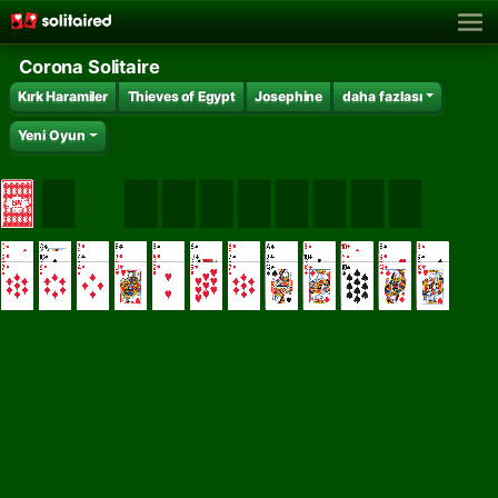
Corona Solitaire
Kırk Haramiler
Thieves of Egypt
Josephine
daha fazlası
Yeni Oyun