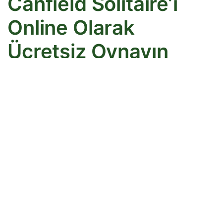
Canfield Solitaire’ı
Online Olarak
Ücretsiz Oynayın
Canfield,
Klondike Solitaire
’ın; yuvaların başlangıç kartı
gibi bazı temel farklılıklara sahip bir varyasyonudur.
Oyun, oynanışın zorluğunu yansıtan “Demon Patience”
adıyla da bilinir.
Canfield Solitaire Nasıl
Oynanır
Klondike Solitaire’ı sık sık kazanıyor ve zorluk seviyesini
artırmak istiyorsanız, Canfield Solitaire tam size göre
olabilir. Uzman oyuncular için daha uygun olan Canfield;
yalnızca tek bir deste kart, aldatıcı derecede basit bir