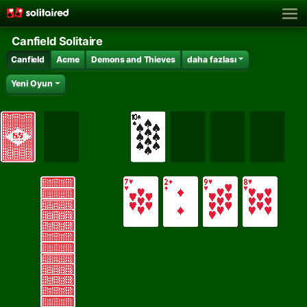
Canfield Solitaire
Canfield
Acme
Demons and Thieves
daha fazlası
Yeni Oyun