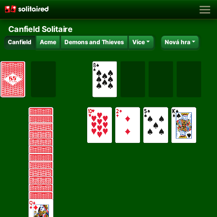
Canfield Solitaire
Canfield
Acme
Demons and Thieves
Více
Nová hra