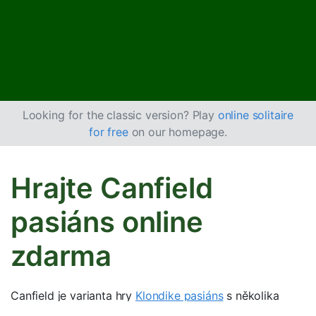
Looking for the classic version? Play
online solitaire
for free
on our homepage.
Hrajte Canfield
pasiáns online
zdarma
Canfield je varianta hry
Klondike pasiáns
s několika
klíčovými rozdíly, například v tom, jaká karta zahajuje