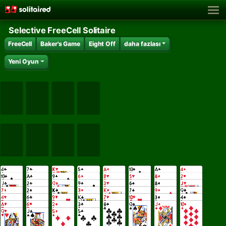
Selective FreeCell Solitaire
FreeCell
Baker's Game
Eight Off
daha fazlası
Yeni Oyun