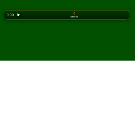
0
0:00
▶
hamlem
Looking for the classic version? Play
online solitaire
for free
on our homepage.
Selective FreeCell Solitaire
oyununu çevrimiçi ve
ücretsiz oyna