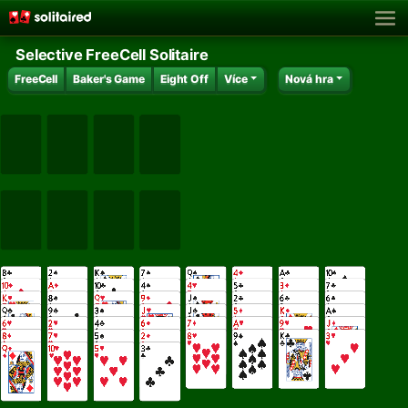
Selective FreeCell Solitaire
FreeCell
Baker's Game
Eight Off
Více
Nová hra