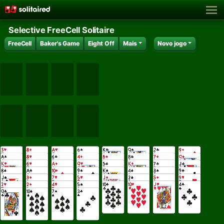
Selective FreeCell Solitaire
FreeCell
Baker's Game
Eight Off
Mais
Novo jogo