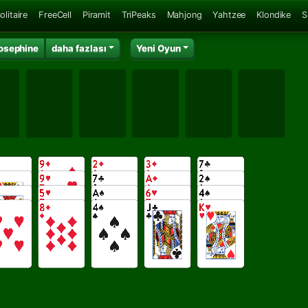
olitaire
FreeCell
Piramit
TriPeaks
Mahjong
Yahtzee
Klondike
S
osephine
daha fazlası
Yeni Oyun