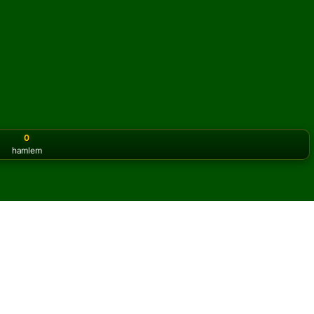
0
hamlem
or the classic version? Play
online solitaire for free
on our h
oyununu çevrimiçi ve