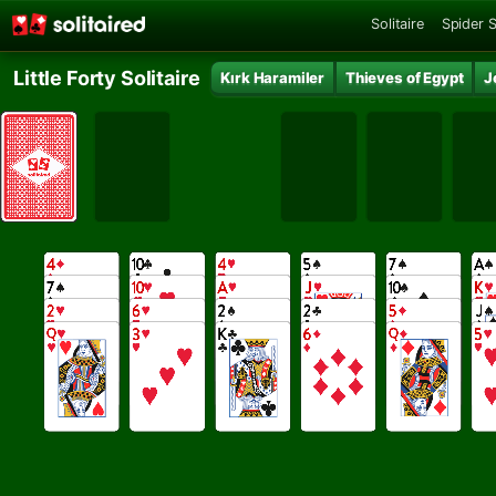
Solitaire
Spider S
Little Forty Solitaire
Kırk Haramiler
Thieves of Egypt
J