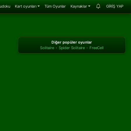
udoku
Kart oyunları
Tüm Oyunlar
Kaynaklar
GİRİŞ YAP
Diğer popüler oyunlar
Solitaire
·
Spider Solitaire
·
FreeCell