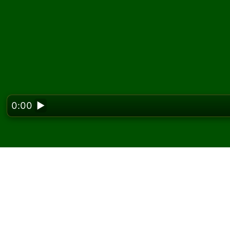
0:00
▶
Looking f
Little Forty Solitaire 
ücretsiz oyna