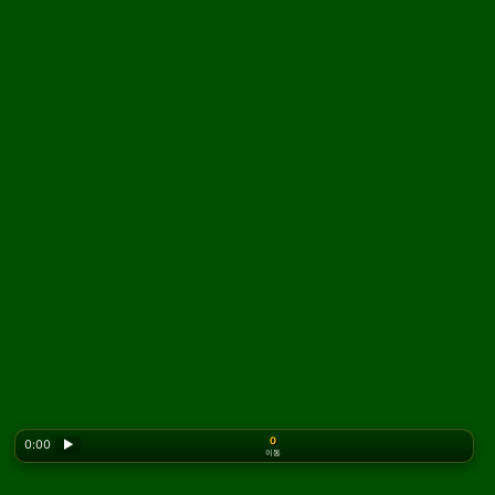
0
0:00
▶
이동