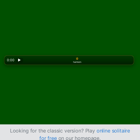
0
0:00
▶
hamlem
Looking for the classic version? Play
online solitaire
for free
on our homepage.