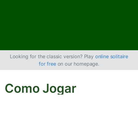
Looking for the classic version? Play
online solitaire
for free
on our homepage.
Como Jogar
Paciência Lady Jane
Lady Jane é semelhante ao
Klondike
, com a diferença
de que todas as cartas estão viradas para cima, joga-
se com dois baralhos e as cartas podem ser