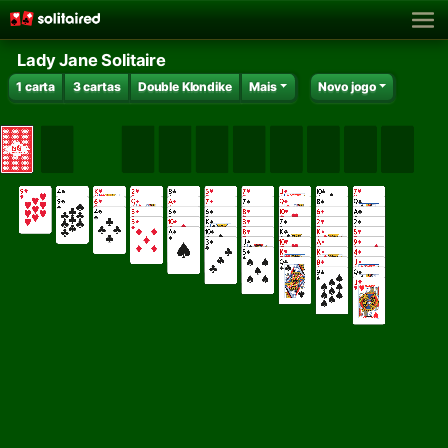
Lady Jane Solitaire
1 carta
3 cartas
Double Klondike
Mais
Novo jogo