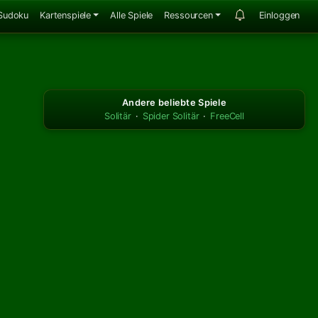
Sudoku
Kartenspiele
Alle Spiele
Ressourcen
Einloggen
Andere beliebte Spiele
Solitär
·
Spider Solitär
·
FreeCell