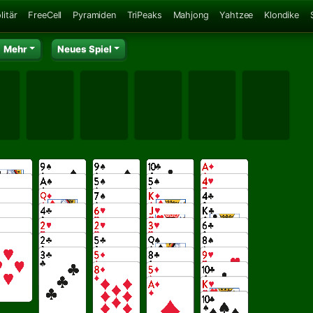
litär
FreeCell
Pyramiden
TriPeaks
Mahjong
Yahtzee
Klondike
Mehr
Neues Spiel