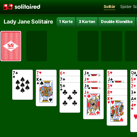
Solitär
Spider So
Lady Jane Solitaire
1 Karte
3 Karten
Double Klondike