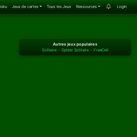
doku
Jeux de cartes
Tous les Jeux
Ressources
Login
Autres jeux populaires
Solitaire
·
Spider Solitaire
·
FreeCell