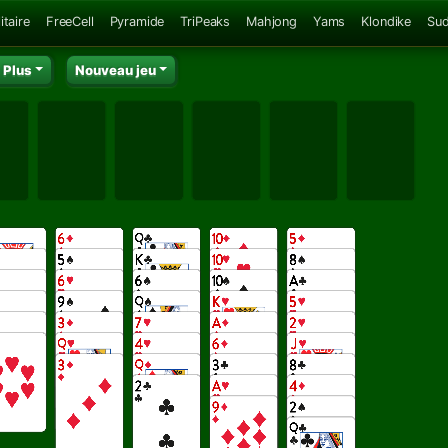
itaire
FreeCell
Pyramide
TriPeaks
Mahjong
Yams
Klondike
Su
Plus
Nouveau jeu