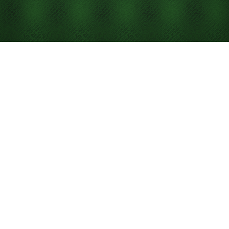
Jouez au Solitaire 3
cartes avec les
cartes face visible
Solitaire 3 cartes Relaxed est identique à
Solitaire 3
cartes
, à ceci près que les cartes sont face visible. Il
s’agit d’une version plus facile du Solitaire, car toutes
les cartes du tableau sont visibles, ce qui vous permet
de mieux élaborer votre stratégie pour gagner la partie.
Si vous recherchez davantage de défi, essayez la