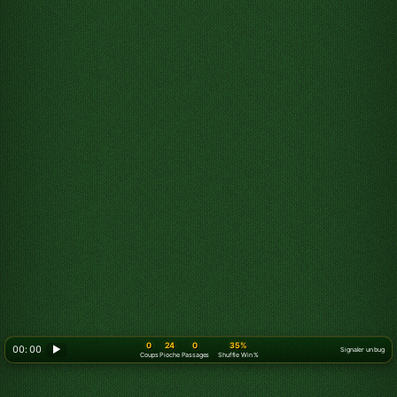
0
24
0
35%
00: 00
▶
Coups
Pioche
Passages
Shuffle Win %