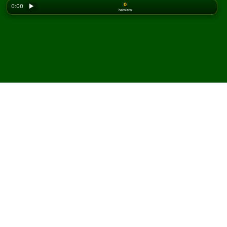
0
0:00
▶
hamlem
Looking for the classic version? Play
online solitaire
for free
on our homepage.
Diavolo Solitaire oyununu
çevrimiçi ve ücretsiz oyna
Solitaired'de sınırsız Diavolo Solitaire oyunu
oynayabilirsiniz.